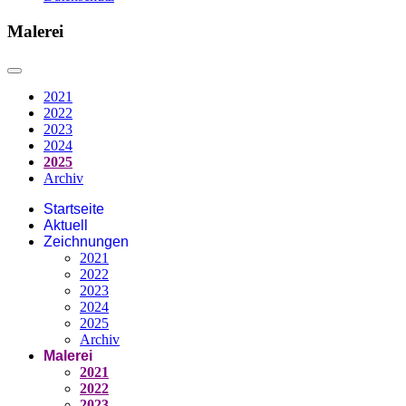
Malerei
2021
2022
2023
2024
2025
Archiv
Startseite
Aktuell
Zeichnungen
2021
2022
2023
2024
2025
Archiv
Malerei
2021
2022
2023